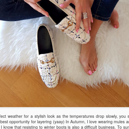
sorunlarını dahi düzeltebilen çok çok ba
ilaçlarını da kendi yapıyor yani içerikl
hastalarına uyguladığı yeni yöntemleri i
uygun bulursa kliniğine getiren bir insa
soruları kendisine yönelttim, o da detay
:)
ect weather for a stylish look as the temperatures drop slowly, you s
 best opportunity for layering (yaay) In Autumn, I love wearing mules a
 know that resisting to winter boots is also a difficult business. To su