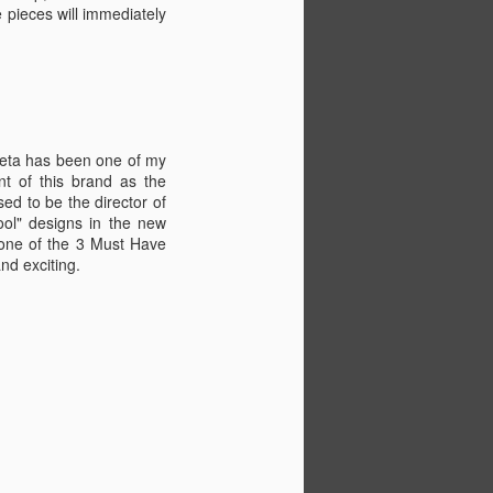
 pieces will immediately
4 Fashion Trends You
SEP
4
Should Know about
Autumn
Summer is officially over but the
temperatures didn't entirely drop
yet. A transition from Summer to
eneta has been one of my
Autumn shouldn't be only about
t of this brand as the
throwing on a leather jacket. Here
sed to be the director of
are the 4 trends that will help you
cool" designs in the new
shape your Autumn style and be
s one of the 3 Must Have
stylish.
nd exciting.