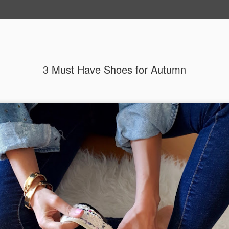
Y STYLE
AYSEGUL MUTFAKTA
INSTAGRAM
MEN
3 Must Have Shoes for Autumn
Cilt Bakımı: Emin
FEB
8
cevap
Cilt bakımı konusu tam bir derya deniz
gerektiren, asla her şeyi biliyorum den
derinlikleri olan bir uzmanlık alanı. Biz t
bunların üzerine bir de maruz kaldığımız b
cildimize ne yaptırmalıyız? Hangi ürünle
konularda bazen ne yapacağımızı şaşırı
buradaki yazılarımdan gerekse instagr
kendi günlük cilt bakımı rutinimi ve g
ürünleri paylaşıyorum. Ancak güzel bir c
temizleme ve bu konuda da, yıllardır c
Emine Saraç. Kendisi devamlı araştıran,
doğrultusunda işlem yapan ve çok kişini