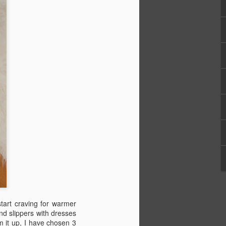
şarılı bir uzman. Ayrıca bazı
ere de çok hakim, o yüzden
nce ince araştırıp ancak
n. Sizlerden en çok gelen
lıca cevapladı. İyi okumalar
tart craving for warmer
nd slippers with dresses
m it up, I have chosen 3