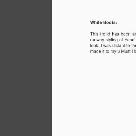
bu
de
White Boots:
ye
iç
This trend has been ar
so
runway styling of Fend
in
look. I was distant to th
bu
made it to my 3 Must Ha
ve
A