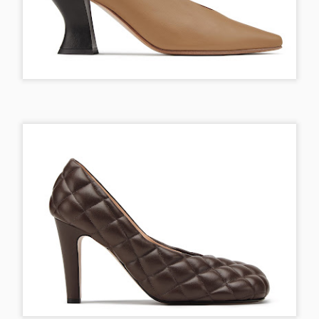
you save time of unpacking and repacking during your holidays or
rk trips. I tend to travel with a cabin size luggage for most of my
ummer trips and now I become stressed even when I accidentally put
 extra piece in my luggage and bring it back home unworn lol. Here
e my tips for traveling light, packing light and feeling light...
Sonbahar Makyajı
OV
11
Sonbahar bizlere kendini, düşen hava sıcaklığı ve turuncu
kahverengi bir doğa ile iyice belli etti. Bende hala Eylül başındaki
cek tatilimden kalan tatlı bir bronzluk mevcut. Bundan dolayı, kış
akyajımda sevdiğim beyaz ten kırmızı/bordo dudaklara geçmeden
ce, bronz ve doğal tonlarda makyajlarla bu mevsimin tadını
karıyorum. Siz de buna benzer bir makyaj yapmak isterseniz,
llandığım ürünlere mutlaka göz atın :)
Bougatsa - Selanik Böreği
EP
30