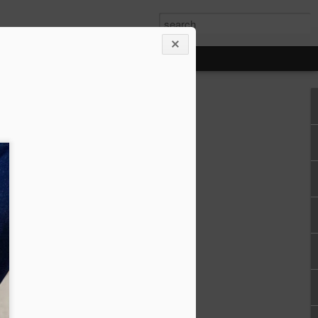
e Saraç ile soru
. Devamlı araştırma
ilemeyecek kadar gelişen ve
üketiciler için ise tüm
ilgi kirliliği eklenince
r gerçekten faydalı? gibi
yoruz. Ben sizlere gerek
am'daki paylaşımlarımdan
erçekten fayda gördüğüm
ildin ilk adımı derinlemesine
ildimi emanet ettiğim uzman
 her cilde ihtiyacı
n tedavi edemediği cilt