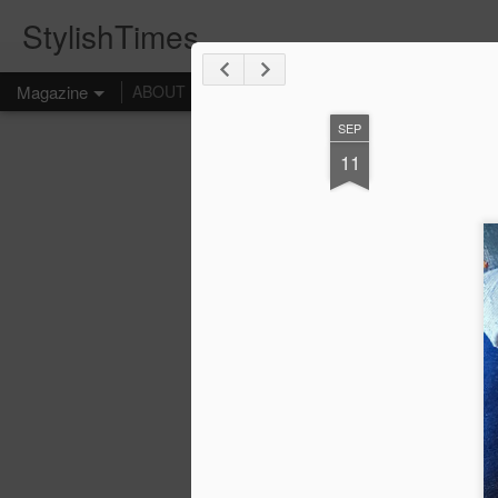
StylishTimes
Magazine
ABOUT
FOLLOW
SERVICES
INTERVIEWS
M
SEP
11