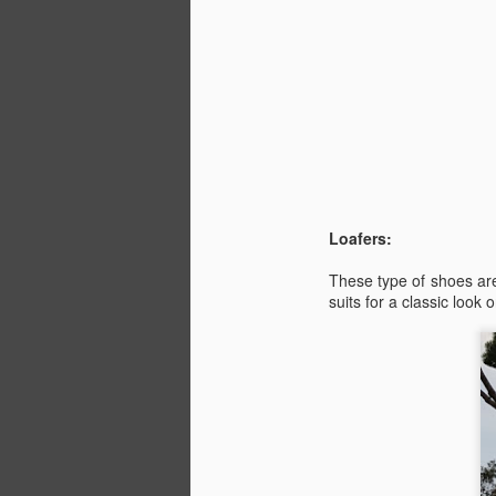
g
ya
da
ve
iç
Loafers:
J
These type of shoes are
suits for a classic look 
ab
wa
se
co
mo
ha
n
a
ge