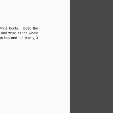
hite boots. I loved the
y and wear as the whole
 to buy and that's why, it
veling
from city life
ic travel
 the city and
uly. Last week
time traveling in
oyed it so much,
got used to
 new long
eded a holiday at
eekends at home
g off days.