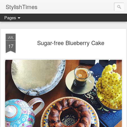
StylishTimes
Pages
JUL
Sugar-free Blueberry Cake
17