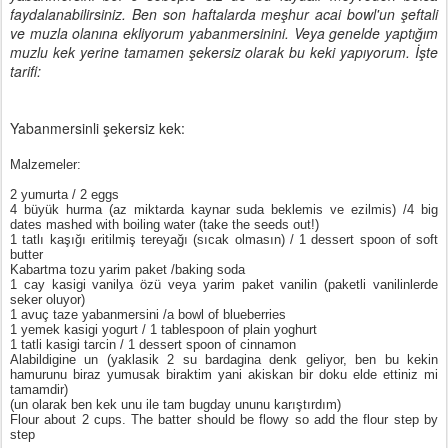
faydalanabilirsiniz. Ben son haftalarda meşhur acai bowl'un şeftali
ve muzla olanına ekliyorum yabanmersinini. Veya genelde yaptığım
muzlu kek yerine tamamen şekersiz olarak bu keki yapıyorum. İşte
tarifi:
Yabanmersinli şekersiz kek:
Malzemeler:
2 yumurta / 2 eggs
4 büyük hurma (az miktarda kaynar suda beklemis ve ezilmis) /4 big
dates mashed with boiling water (take the seeds out!)
1 tatlı kaşığı eritilmiş tereyağı (sıcak olmasın) / 1 dessert spoon of soft
butter
Kabartma tozu yarim paket /baking soda
1 cay kasigi vanilya özü veya yarim paket vanilin (paketli vanilinlerde
seker oluyor)
1 avuç taze yabanmersini /a bowl of blueberries
1 yemek kasigi yogurt / 1 tablespoon of plain yoghurt
1 tatli kasigi tarcin / 1 dessert spoon of cinnamon
Alabildigine un (yaklasik 2 su bardagina denk geliyor, ben bu kekin
hamurunu biraz yumusak biraktim yani akiskan bir doku elde ettiniz mi
tamamdir)
(un olarak ben kek unu ile tam bugday ununu karıştırdım)
Flour about 2 cups. The batter should be flowy so add the flour step by
step