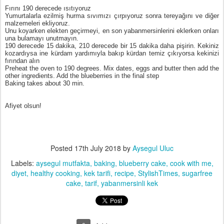
Fırını 190 derecede ısıtıyoruz
Yumurtalarla ezilmiş hurma sıvımızı çırpıyoruz sonra tereyağını ve diğer
malzemeleri ekliyoruz.
Unu koyarken elekten geçirmeyi, en son yabanmersinlerini eklerken onları
una bulamayı unutmayın.
190 derecede 15 dakika, 210 derecede bir 15 dakika daha pişirin. Kekiniz
kozardıysa ine kürdam yardımıyla bakıp kürdan temiz çıkıyorsa kekinizi
fırından alın
Preheat the oven to 190 degrees. Mix dates, eggs and butter then add the
other ingredients. Add the blueberries in the final step
Baking takes about 30 min.
Afiyet olsun!
Posted
17th July 2018
by
Aysegul Uluc
Labels:
aysegul mutfakta
baking
blueberry cake
cook with me
diyet
healthy cooking
kek tarifi
recipe
StylishTimes
sugarfree
cake
tarif
yabanmersinli kek