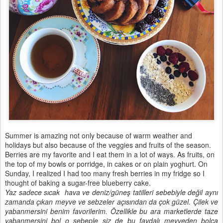
Summer is amazing not only because of warm weather and
holidays but also because of the veggies and fruits of the season.
Berries are my favorite and I eat them in a lot of ways. As fruits, on
the top of my bowls or porridge, in cakes or on plain yoghurt. On
Sunday, I realized I had too many fresh berries in my fridge so I
thought of baking a sugar-free blueberry cake.
Yaz sadece sıcak hava ve deniz/güneş tatilleri sebebiyle değil aynı
zamanda çıkan meyve ve sebzeler açısından da çok güzel. Çilek ve
yabanmersini benim favorilerim. Özellikle bu ara marketlerde taze
yabanmersini bol o sebeple siz de bu faydalı meyveden bolca