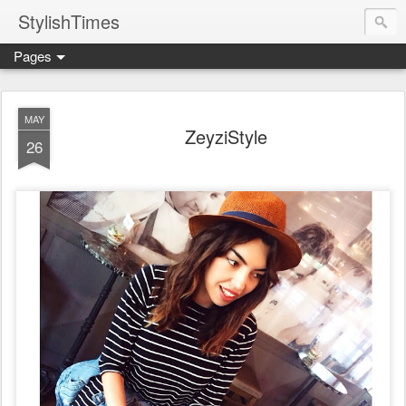
StylishTimes
Pages
MAY
ZeyziStyle
26