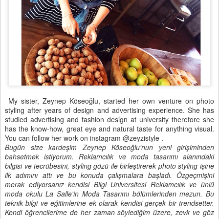
My sister, Zeynep Köseoğlu, started her own venture on photo
styling after years of design and advertising experience. She has
studied advertising and fashion design at university therefore she
has the know-how, great eye and natural taste for anything visual.
You can follow her work on instagram @zeyzistyle .
Bugün size kardeşim Zeynep Köseoğlu'nun yeni girişiminden
bahsetmek istiyorum. Reklamcılık ve moda tasarımı alanındaki
bilgisi ve tecrübesini, styling gözü ile birleştirerek photo styling işine
ilk adımını attı ve bu konuda çalışmalara başladı. Özgeçmişini
merak ediyorsanız kendisi Bilgi Universitesi Reklamcılık ve ünlü
moda okulu La Salle'in Moda Tasarımı bölümlerinden mezun. Bu
teknik bilgi ve eğitimlerine ek olarak kendisi gerçek bir trendsetter.
Kendi öğrencilerime de her zaman söylediğim üzere, zevk ve göz