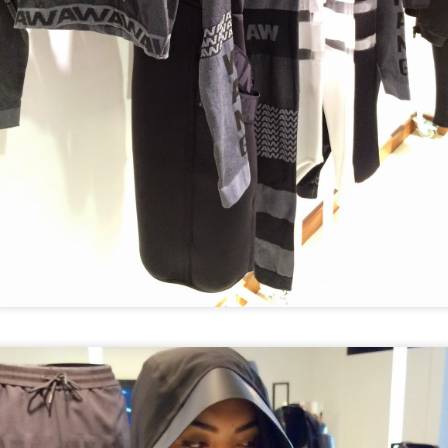
you save time of unpacking and repacking during your holidays or
rk trips. I tend to travel with a cabin size luggage for most of my
ummer trips and now I become stressed even when I accidentally put
 extra piece in my luggage and bring it back home unworn lol. Here
e my tips for traveling light, packing light and feeling light...
Sonbahar Makyajı
OV
11
Sonbahar bizlere kendini, düşen hava sıcaklığı ve turuncu
kahverengi bir doğa ile iyice belli etti. Bende hala Eylül başındaki
cek tatilimden kalan tatlı bir bronzluk mevcut. Bundan dolayı, kış
akyajımda sevdiğim beyaz ten kırmızı/bordo dudaklara geçmeden
ce, bronz ve doğal tonlarda makyajlarla bu mevsimin tadını
karıyorum. Siz de buna benzer bir makyaj yapmak isterseniz,
llandığım ürünlere mutlaka göz atın :)
Bougatsa - Selanik Böreği
EP
30