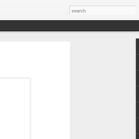
e Saraç ile soru
. Devamlı araştırma
ilemeyecek kadar gelişen ve
üketiciler için ise tüm
ilgi kirliliği eklenince
r gerçekten faydalı? gibi
yoruz. Ben sizlere gerek
am'daki paylaşımlarımdan
erçekten fayda gördüğüm
ildin ilk adımı derinlemesine
ildimi emanet ettiğim uzman
 her cilde ihtiyacı
n tedavi edemediği cilt