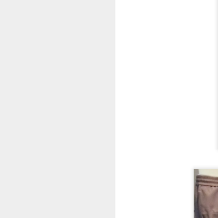
wo
s
an
ar
N
Gö
m
ön
çı
ku
S