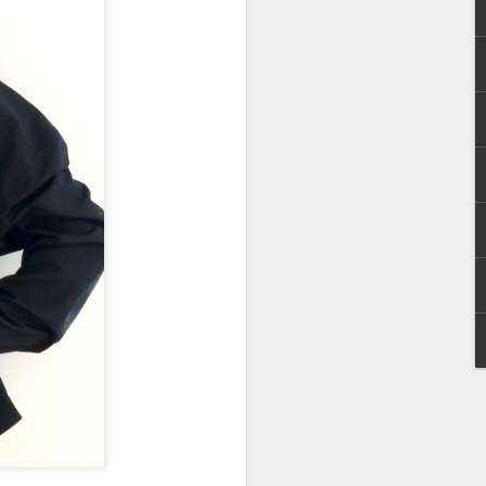
şarılı bir uzman. Ayrıca bazı
ere de çok hakim, o yüzden
nce ince araştırıp ancak
n. Sizlerden en çok gelen
lıca cevapladı. İyi okumalar