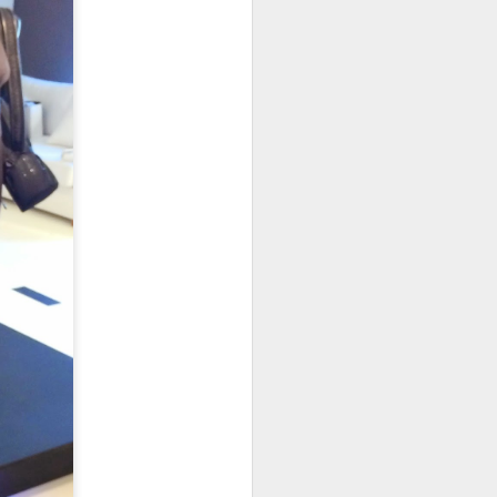
veling
from city life
ic travel
 the city and
uly. Last week
time traveling in
oyed it so much,
got used to
 new long
eded a holiday at
eekends at home
g off days.