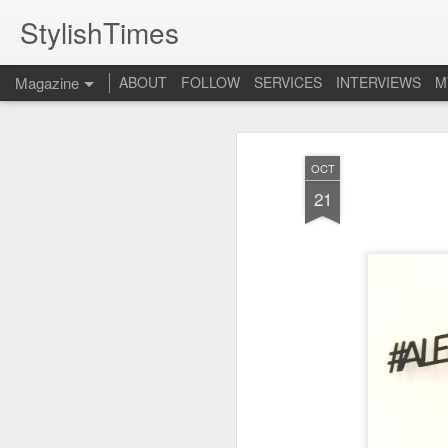
StylishTimes
Magazine
ABOUT
FOLLOW
SERVICES
INTERVIEWS
M
OCT
21