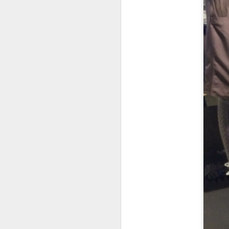
bu
de
ye
iç
so
in
bu
ve
A