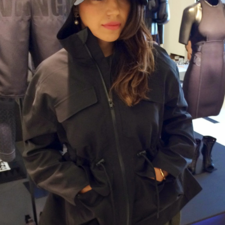
Benim gibi farklı tatlara düşkün, her gördüğünü tadıp evde
yapmadan duramayan biri için Bougatsa'yı yani Selanik Böreğini
 yaza kadar denememiş olmak gerçekten çok ilginç; Selanik'e gittiğim
 düşünülürse. Bu efsane lezzeti aslında Yunanistan'da kahvaltıda
mekmiş adet ancak bence yemek sonrası için de müthiş bir tatlı. İşin
ine baklava hamuru girince yaklaşık 20 tarif okudum izledim ve
nunda her zamanki gibi kendi tarifimi yazdım, yaptım ve sonuç
anılmaz başarılı oldu. Elbette bir sonraki bougatsam daha iyi olacak
ndan dolayı size verdiğim tarif, benim yaptığımın iyileştirilmiş
rsiyonu. Şimdiden afiyet olsun.
Weekends at Home
AUG
31
Weekends of summer, for me, had been about tra
somewhere close by to enjoy beach and time away 
in the past years. This summer however, due to my hect
schedule in the 1st half of the year, I felt like staying in
concentrating in my job in family business, as of end J
was a full week holiday in Turkey and then was the first 
whole August for me and I must say despite having enj
I also felt very exhausted… That's probably because I 
chilling at home during the weekends in August. Now a
weekend has arrived and it is the perfect timing as I ne
home after a holiday abroad :) If you also spend the w
Summer Makeup with Rihanna's Fenty
UG
lately, here are my tips for having fun during the relaxin