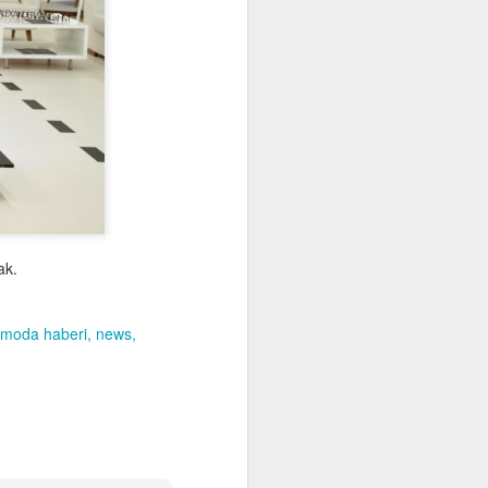
ak.
moda haberi
news