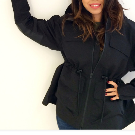
sorunlarını dahi düzeltebilen çok çok ba
ilaçlarını da kendi yapıyor yani içerikl
hastalarına uyguladığı yeni yöntemleri i
uygun bulursa kliniğine getiren bir insa
soruları kendisine yönelttim, o da detay
:)