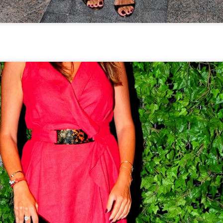
Benim gibi farklı tatlara düşkün, her gördüğünü tadıp evde
yapmadan duramayan biri için Bougatsa'yı yani Selanik Böreğini
 yaza kadar denememiş olmak gerçekten çok ilginç; Selanik'e gittiğim
 düşünülürse. Bu efsane lezzeti aslında Yunanistan'da kahvaltıda
mekmiş adet ancak bence yemek sonrası için de müthiş bir tatlı. İşin
ine baklava hamuru girince yaklaşık 20 tarif okudum izledim ve
nunda her zamanki gibi kendi tarifimi yazdım, yaptım ve sonuç
anılmaz başarılı oldu. Elbette bir sonraki bougatsam daha iyi olacak
ndan dolayı size verdiğim tarif, benim yaptığımın iyileştirilmiş
rsiyonu. Şimdiden afiyet olsun.
Weekends at Home
AUG
31
Weekends of summer, for me, had been about tra
somewhere close by to enjoy beach and time away 
in the past years. This summer however, due to my hect
schedule in the 1st half of the year, I felt like staying in
concentrating in my job in family business, as of end J
was a full week holiday in Turkey and then was the first 
whole August for me and I must say despite having enj
I also felt very exhausted… That's probably because I 
chilling at home during the weekends in August. Now a
weekend has arrived and it is the perfect timing as I ne
home after a holiday abroad :) If you also spend the w
Summer Makeup with Rihanna's Fenty
UG
lately, here are my tips for having fun during the relaxin