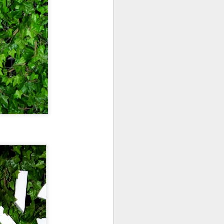
rden kaçıp deniz
k hazırlanmak
mkünse o kadar
en sevdiğim :)
rasında yazın ilk
duğum için
ş-ev temposunda
ullanmaya
için yazmıştım
)