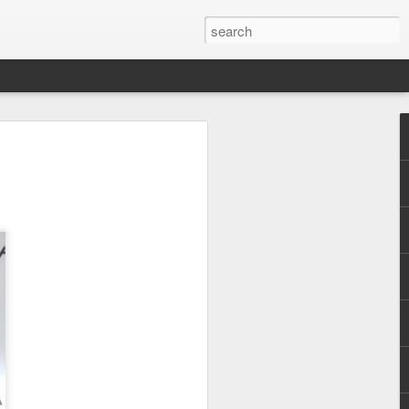
e Saraç ile soru
. Devamlı araştırma
ilemeyecek kadar gelişen ve
üketiciler için ise tüm
ilgi kirliliği eklenince
r gerçekten faydalı? gibi
yoruz. Ben sizlere gerek
am'daki paylaşımlarımdan
erçekten fayda gördüğüm
ildin ilk adımı derinlemesine
ildimi emanet ettiğim uzman
 her cilde ihtiyacı
n tedavi edemediği cilt