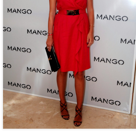
sorunlarını dahi düzeltebilen çok çok ba
ilaçlarını da kendi yapıyor yani içerikl
hastalarına uyguladığı yeni yöntemleri i
uygun bulursa kliniğine getiren bir insa
soruları kendisine yönelttim, o da detay
:)