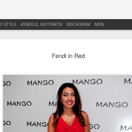
Y STYLE
AYSEGUL MUTFAKTA
INSTAGRAM
MEN
Cilt Bakımı: Emin
FEB
Fendi in Red
8
cevap
Cilt bakımı konusu tam bir derya deniz
gerektiren, asla her şeyi biliyorum den
derinlikleri olan bir uzmanlık alanı. Biz t
bunların üzerine bir de maruz kaldığımız b
cildimize ne yaptırmalıyız? Hangi ürünle
konularda bazen ne yapacağımızı şaşırı
buradaki yazılarımdan gerekse instagr
kendi günlük cilt bakımı rutinimi ve g
ürünleri paylaşıyorum. Ancak güzel bir c
temizleme ve bu konuda da, yıllardır c
Emine Saraç. Kendisi devamlı araştıran,
doğrultusunda işlem yapan ve çok kişini