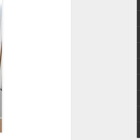
şarılı bir uzman. Ayrıca bazı
ere de çok hakim, o yüzden
nce ince araştırıp ancak
n. Sizlerden en çok gelen
lıca cevapladı. İyi okumalar