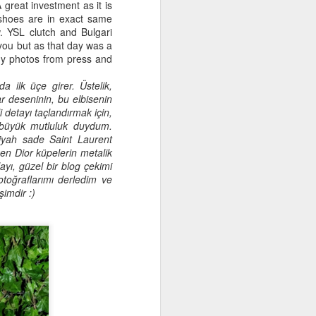
great investment as it is
4 Fashion Trends You
SEP
shoes are in exact same
4
Should Know about
. YSL clutch and Bulgari
Autumn
h you but as that day was a
my photos from press and
Summer is officially over but the
temperatures didn't entirely drop
 ilk üçe girer. Üstelik,
yet. A transition from Summer to
r deseninin, bu elbisenin
Autumn shouldn't be only about
 detayı taçlandırmak için,
throwing on a leather jacket. Here
 büyük mutluluk duydum.
are the 4 trends that will help you
siyah sade Saint Laurent
shape your Autumn style and be
zen Dior küpelerin metalik
stylish.
yı, güzel bir blog çekimi
toğraflarımı derledim ve
şimdir :)