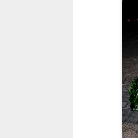
wo
s
an
ar
N
Gö
m
ön
çı
ku
S