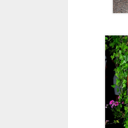
bu
de
ye
iç
so
in
bu
ve
A