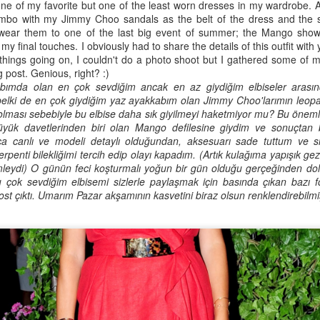
e of my favorite but one of the least worn dresses in my wardrobe. A 
3 Must Have Shoes for
Balık Köftesi Tarifi
SEP
SEP
mbo with my Jimmy Choo sandals as the belt of the dress and the 
11
8
Autumn
İşten eve geldiniz, ne yesek
 wear them to one of the last big event of summer; the Mango show
diye düşünüp düşünüp eliniz
my final touches. I obviously had to share the details of this outfit wit
Autumn serves the perfect
sipariş vermek için telefona gitti...
things going on, I couldn't do a photo shoot but I gathered some of 
weather for a stylish look as the
Yapmayın :) Market
 post. Genious, right? :)
temperatures drop slowly, you
alışverişlerinize konserve balık
bımda olan en çok sevdiğim ancak en az giydiğim elbiseler arasında
start craving for warmer clothes
eklediğinizde artık kolayca
belki de en çok giydiğim yaz ayakkabım olan Jimmy Choo'larımın leopa
which gives the best opportunity
yapabileceğiniz bir yemek
ı olması sebebiyle bu elbise daha sık giyilmeyi haketmiyor mu? Bu önemli
for layering (yaay) In Autumn, I
mevcut. Balık köftesi tarifi başlığı
üyük davetlerinden biri olan Mango defilesine giydim ve sonuçtan
love wearing mules and slippers
Kolay Granola Tarifi
EP
sizi korkutmasın. Bir
kça canlı ve modeli detaylı olduğundan, aksesuarı sade tuttum ve 
with dresses and cardigans
1
Tatil günleri dışarıda kahvaltı edip insta-friendly fotoğraflar çekmek
süpermarketten gelen tanıtım
rpenti bilekliğimi tercih edip olayı kapadım. (Artık kulağıma yapışık ge
however I know that resisting to
günümüzün (well, son yılların) trendi olsa da, trafiğe girmeden,
paketinde gördüğüm konserve
mleydi) O günün feci koşturmalı yoğun bir gün olduğu gerçeğinden dola
winter boots is also a difficult
sa için sıra beklemeden, en önemlisi pijamanla, kendi mutfağında
palamut, beni bu denemeye itti ve
ok sevdiğim elbisemi sizlerle paylaşmak için basında çıkan bazı fo
business. To sum it up, I have
hveni yapıp kitaplara göz gezdirerek kahvaltı etmek en güzel Pazar
sonuç gerçekten çok güzel oldu.
ost çıktı. Umarım Pazar akşamının kasvetini biraz olsun renklendirebilmi
chosen 3 Must Have Shoes for
bahı değil de ne? Ben bu örneğe bir de bonus ekliyorum. Bu ev
your Autumn Style and trust me;
hvaltınız da insta friendly yani instagram'a içerik sağlamanız için
combining your layered looks with
yet uygun. Duble bonus olarak da bu tarif sağlıklı yani şekerden fakir.
these pieces will immediately
daha ne olsun? Kolay granola tarifim ile ev yapımı granola'nın ne
elevate your style.
adar basit olduğununa inanamayacaksınız.
How to Travel Light
UG
29
Traveling is for enjoying yourself and if you travel light, it will help