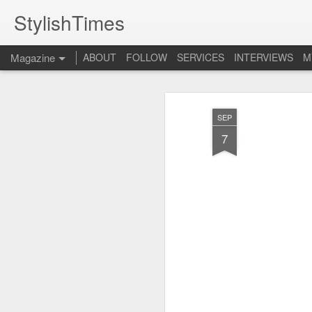
StylishTimes
Magazine
ABOUT
FOLLOW
SERVICES
INTERVIEWS
M
SEP
7