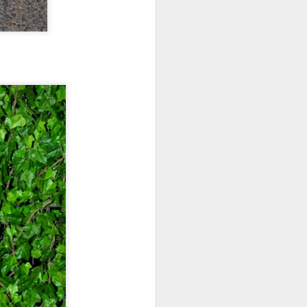
veling
from city life
ic travel
 the city and
uly. Last week
time traveling in
oyed it so much,
got used to
 new long
eded a holiday at
eekends at home
g off days.