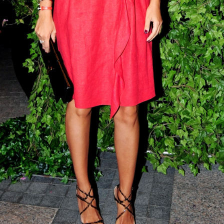
you save time of unpacking and repacking during your holidays or
rk trips. I tend to travel with a cabin size luggage for most of my
ummer trips and now I become stressed even when I accidentally put
 extra piece in my luggage and bring it back home unworn lol. Here
e my tips for traveling light, packing light and feeling light...
Sonbahar Makyajı
OV
11
Sonbahar bizlere kendini, düşen hava sıcaklığı ve turuncu
kahverengi bir doğa ile iyice belli etti. Bende hala Eylül başındaki
cek tatilimden kalan tatlı bir bronzluk mevcut. Bundan dolayı, kış
akyajımda sevdiğim beyaz ten kırmızı/bordo dudaklara geçmeden
ce, bronz ve doğal tonlarda makyajlarla bu mevsimin tadını
karıyorum. Siz de buna benzer bir makyaj yapmak isterseniz,
llandığım ürünlere mutlaka göz atın :)
Bougatsa - Selanik Böreği
EP
30