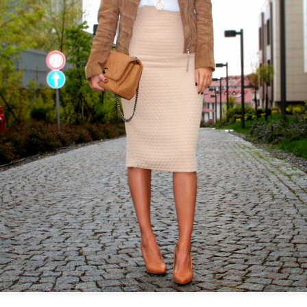
sorunlarını dahi düzeltebilen çok çok ba
ilaçlarını da kendi yapıyor yani içerikl
hastalarına uyguladığı yeni yöntemleri i
uygun bulursa kliniğine getiren bir insa
soruları kendisine yönelttim, o da detay
:)