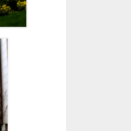
rden kaçıp deniz
k hazırlanmak
mkünse o kadar
en sevdiğim :)
rasında yazın ilk
duğum için
ş-ev temposunda
ullanmaya
için yazmıştım
)