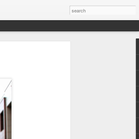
e Saraç ile soru
. Devamlı araştırma
ilemeyecek kadar gelişen ve
üketiciler için ise tüm
ilgi kirliliği eklenince
r gerçekten faydalı? gibi
yoruz. Ben sizlere gerek
am'daki paylaşımlarımdan
erçekten fayda gördüğüm
ildin ilk adımı derinlemesine
ildimi emanet ettiğim uzman
 her cilde ihtiyacı
n tedavi edemediği cilt