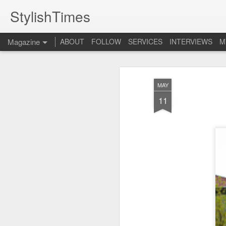
StylishTimes
Magazine
ABOUT
FOLLOW
SERVICES
INTERVIEWS
M
MAY
11