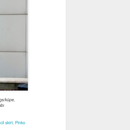
ngs/küpe,
bı
il skirt
Pinko