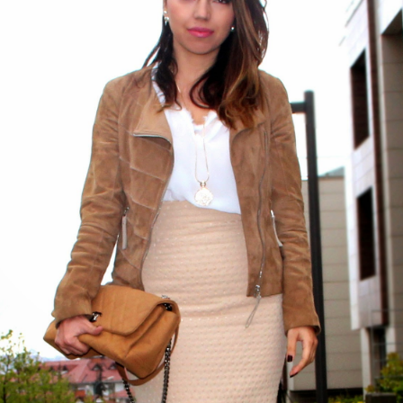
Benim gibi farklı tatlara düşkün, her gördüğünü tadıp evde
yapmadan duramayan biri için Bougatsa'yı yani Selanik Böreğini
 yaza kadar denememiş olmak gerçekten çok ilginç; Selanik'e gittiğim
 düşünülürse. Bu efsane lezzeti aslında Yunanistan'da kahvaltıda
mekmiş adet ancak bence yemek sonrası için de müthiş bir tatlı. İşin
ine baklava hamuru girince yaklaşık 20 tarif okudum izledim ve
nunda her zamanki gibi kendi tarifimi yazdım, yaptım ve sonuç
anılmaz başarılı oldu. Elbette bir sonraki bougatsam daha iyi olacak
ndan dolayı size verdiğim tarif, benim yaptığımın iyileştirilmiş
rsiyonu. Şimdiden afiyet olsun.
Weekends at Home
AUG
31
Weekends of summer, for me, had been about tra
somewhere close by to enjoy beach and time away 
in the past years. This summer however, due to my hect
schedule in the 1st half of the year, I felt like staying in
concentrating in my job in family business, as of end J
was a full week holiday in Turkey and then was the first 
whole August for me and I must say despite having enj
I also felt very exhausted… That's probably because I 
chilling at home during the weekends in August. Now a
weekend has arrived and it is the perfect timing as I ne
home after a holiday abroad :) If you also spend the w
Summer Makeup with Rihanna's Fenty
UG
lately, here are my tips for having fun during the relaxin