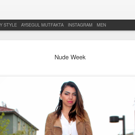
Y STYLE
AYSEGUL MUTFAKTA
INSTAGRAM
MEN
Cilt Bakımı: Emin
FEB
Nude Week
8
cevap
Cilt bakımı konusu tam bir derya deniz
gerektiren, asla her şeyi biliyorum den
derinlikleri olan bir uzmanlık alanı. Biz t
bunların üzerine bir de maruz kaldığımız b
cildimize ne yaptırmalıyız? Hangi ürünle
konularda bazen ne yapacağımızı şaşırı
buradaki yazılarımdan gerekse instagr
kendi günlük cilt bakımı rutinimi ve g
ürünleri paylaşıyorum. Ancak güzel bir c
temizleme ve bu konuda da, yıllardır c
Emine Saraç. Kendisi devamlı araştıran,
doğrultusunda işlem yapan ve çok kişini