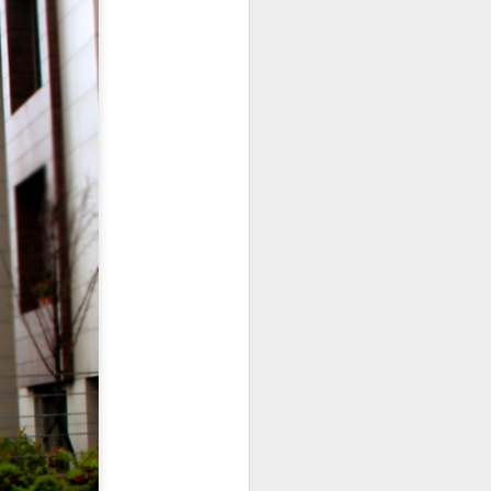
veling
from city life
ic travel
 the city and
uly. Last week
time traveling in
oyed it so much,
got used to
 new long
eded a holiday at
eekends at home
g off days.