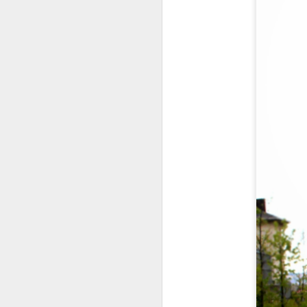
bu
de
ye
iç
so
in
bu
ve
A