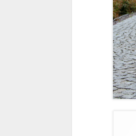
wo
s
an
ar
N
Gö
m
ön
çı
ku
S