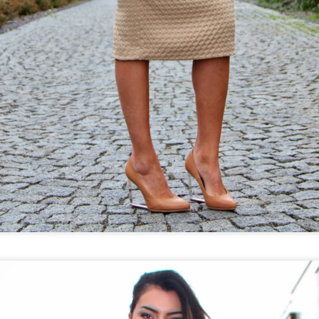
you save time of unpacking and repacking during your holidays or
rk trips. I tend to travel with a cabin size luggage for most of my
ummer trips and now I become stressed even when I accidentally put
 extra piece in my luggage and bring it back home unworn lol. Here
e my tips for traveling light, packing light and feeling light...
Sonbahar Makyajı
OV
11
Sonbahar bizlere kendini, düşen hava sıcaklığı ve turuncu
kahverengi bir doğa ile iyice belli etti. Bende hala Eylül başındaki
cek tatilimden kalan tatlı bir bronzluk mevcut. Bundan dolayı, kış
akyajımda sevdiğim beyaz ten kırmızı/bordo dudaklara geçmeden
ce, bronz ve doğal tonlarda makyajlarla bu mevsimin tadını
karıyorum. Siz de buna benzer bir makyaj yapmak isterseniz,
llandığım ürünlere mutlaka göz atın :)
Bougatsa - Selanik Böreği
EP
30