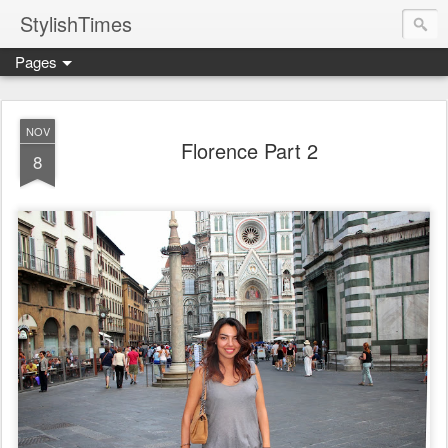
StylishTimes
Pages
NOV
Florence Part 2
8