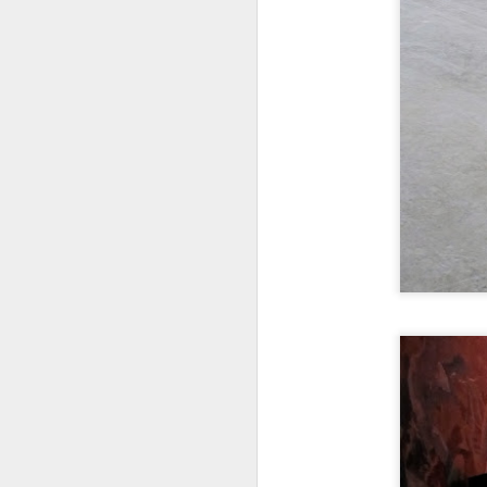
bu
de
ye
iç
so
in
bu
ve
A