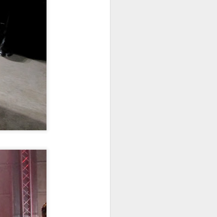
veling
from city life
ic travel
 the city and
uly. Last week
time traveling in
oyed it so much,
got used to
 new long
eded a holiday at
eekends at home
g off days.