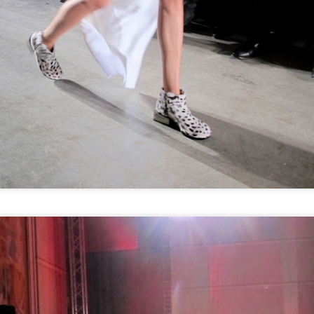
Benim gibi farklı tatlara düşkün, her gördüğünü tadıp evde
yapmadan duramayan biri için Bougatsa'yı yani Selanik Böreğini
 yaza kadar denememiş olmak gerçekten çok ilginç; Selanik'e gittiğim
 düşünülürse. Bu efsane lezzeti aslında Yunanistan'da kahvaltıda
mekmiş adet ancak bence yemek sonrası için de müthiş bir tatlı. İşin
ine baklava hamuru girince yaklaşık 20 tarif okudum izledim ve
nunda her zamanki gibi kendi tarifimi yazdım, yaptım ve sonuç
anılmaz başarılı oldu. Elbette bir sonraki bougatsam daha iyi olacak
ndan dolayı size verdiğim tarif, benim yaptığımın iyileştirilmiş
rsiyonu. Şimdiden afiyet olsun.
Weekends at Home
AUG
31
Weekends of summer, for me, had been about tra
somewhere close by to enjoy beach and time away 
in the past years. This summer however, due to my hect
schedule in the 1st half of the year, I felt like staying in
concentrating in my job in family business, as of end J
was a full week holiday in Turkey and then was the first 
whole August for me and I must say despite having enj
I also felt very exhausted… That's probably because I 
chilling at home during the weekends in August. Now a
weekend has arrived and it is the perfect timing as I ne
home after a holiday abroad :) If you also spend the w
Summer Makeup with Rihanna's Fenty
UG
lately, here are my tips for having fun during the relaxin