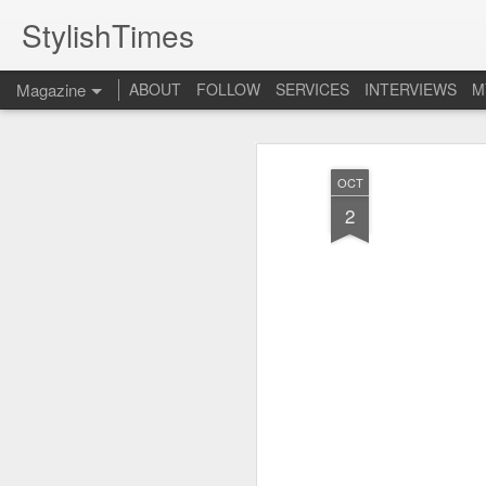
StylishTimes
Magazine
ABOUT
FOLLOW
SERVICES
INTERVIEWS
M
OCT
2