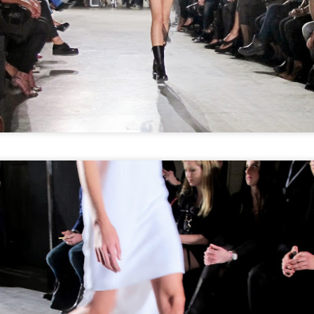
you save time of unpacking and repacking during your holidays or
rk trips. I tend to travel with a cabin size luggage for most of my
ummer trips and now I become stressed even when I accidentally put
 extra piece in my luggage and bring it back home unworn lol. Here
e my tips for traveling light, packing light and feeling light...
Sonbahar Makyajı
OV
11
Sonbahar bizlere kendini, düşen hava sıcaklığı ve turuncu
kahverengi bir doğa ile iyice belli etti. Bende hala Eylül başındaki
cek tatilimden kalan tatlı bir bronzluk mevcut. Bundan dolayı, kış
akyajımda sevdiğim beyaz ten kırmızı/bordo dudaklara geçmeden
ce, bronz ve doğal tonlarda makyajlarla bu mevsimin tadını
karıyorum. Siz de buna benzer bir makyaj yapmak isterseniz,
llandığım ürünlere mutlaka göz atın :)
Bougatsa - Selanik Böreği
EP
30