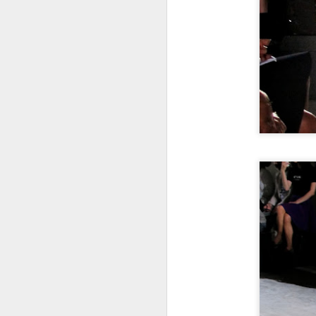
wo
s
an
ar
N
Gö
m
ön
çı
ku
S