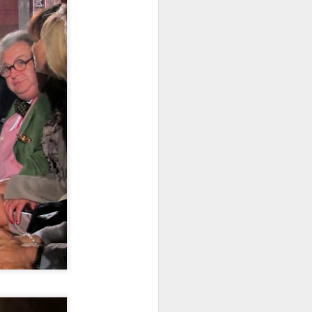
rden kaçıp deniz
k hazırlanmak
mkünse o kadar
en sevdiğim :)
rasında yazın ilk
duğum için
ş-ev temposunda
ullanmaya
için yazmıştım
)