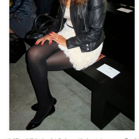
sorunlarını dahi düzeltebilen çok çok ba
ilaçlarını da kendi yapıyor yani içerikl
hastalarına uyguladığı yeni yöntemleri i
uygun bulursa kliniğine getiren bir insa
soruları kendisine yönelttim, o da detay
:)