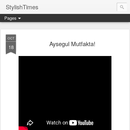
StylishTimes
Pages
OCT
Aysegul Mutfakta!
18