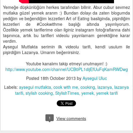
Yemeğe düşkünlüğüm herkes tarafından bilinir. Abur cubur sevmez
mutlaka güzel yemek ararım :) Bundan dolayı da zaten blogumda
yediğim ve beğendiğim lezzetleri Art of Eating basliginda, pişirdiğim
lezzetleri de #Cookwithme başlığı altında yayınlıyorum.
Özellikle yemek tariflerime olan ilginiz instagram fotoğraflarına dahi
taşınınca, artık bu tarifleri videolu yayınlamam gerektiğine karar
verdim.
Aysegul Mutfakta serimin ilk videolu tarifi, kendi usulum ile
pişirdiğim Lazanya. Umarım beğenirsiniz.
Youtube kanalımı takip etmeyi unutmayın! :)
http://www.youtube.com/channel/UCB0PL1dijEfUuFqKamRWDwg
Posted
18th October 2013
by
Aysegul Uluc
Labels:
aysegul mutfakta
cook with me
cooking
lazanya
lazanya
tarifi
stylish cooking
StylishTimes
yemek
yemek tarifi
1
View comments