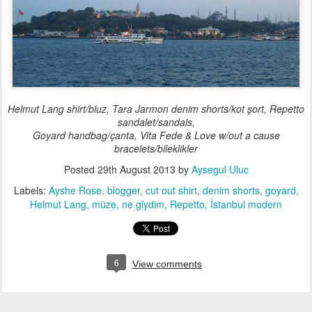
Helmut Lang shirt/bluz, Tara Jarmon denim shorts/kot şort, Repetto
sandalet/sandals,
Goyard handbag/çanta, Vita Fede & Love w/out a cause
bracelets/bileklikler
Posted
29th August 2013
by
Aysegul Uluc
Labels:
Ayshe Rose
blogger
cut out shirt
denim shorts
goyard
Helmut Lang
müze
ne giydim
Repetto
İstanbul modern
6
View comments