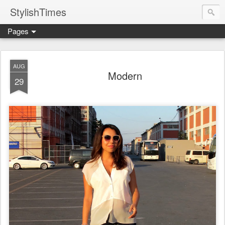
StylishTimes
Pages
AUG
Modern
29