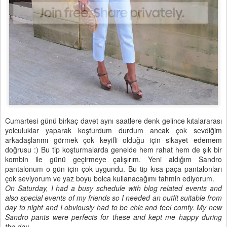
Cumartesi günü birkaç davet aynı saatlere denk gelince kıtalararası
yolculuklar yaparak koşturdum durdum ancak çok sevdiğim
arkadaşlarımı görmek çok keyifli olduğu için sikayet edemem
doğrusu :) Bu tip koşturmalarda genelde hem rahat hem de şık bir
kombin ile günü geçirmeye çalışırım. Yeni aldığım Sandro
pantalonum o gün için çok uygundu. Bu tip kısa paça pantalonları
çok seviyorum ve yaz boyu bolca kullanacağımı tahmin ediyorum.
On Saturday, I had a busy schedule with blog related events and
also special events of my friends so I needed an outfit suitable from
day to night and I obviously had to be chic and feel comfy. My new
Sandro pants were perfects for these and kept me happy during
the day.