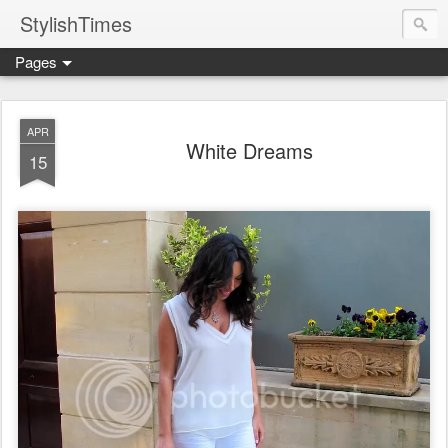
StylishTimes
Pages
APR
White Dreams
15