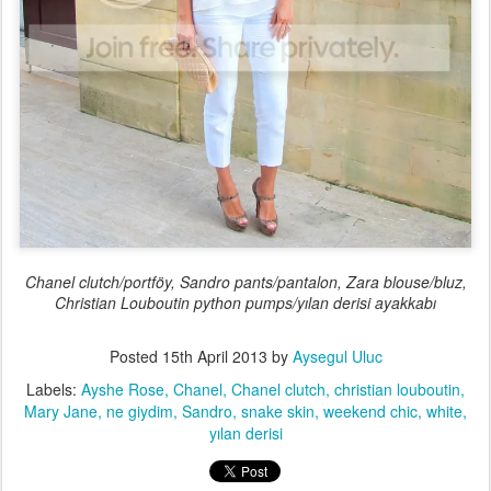
Chanel clutch/portföy, Sandro pants/pantalon, Zara blouse/bluz,
Christian Louboutin python pumps/yılan derisi ayakkabı
Posted
15th April 2013
by
Aysegul Uluc
Labels:
Ayshe Rose
Chanel
Chanel clutch
christian louboutin
Mary Jane
ne giydim
Sandro
snake skin
weekend chic
white
yılan derisi