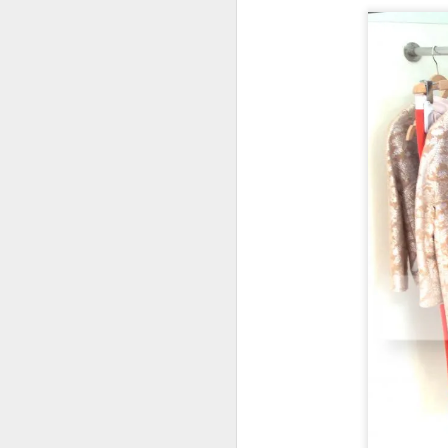
3 Foundations You
SEP
19
Should Try Right Now
The most important item in make-
up is definitely foundation yet it is
a very grey area for many. Usually
the consumers are influenced by
packaging or the advice of the
sales person. Always remember
that nobody knows your skin
S
better than yourself. That's why
you should make your own
research and choose the best
ma
foundation type for your skin.
ka
Sales people are the best when it
sa
comes to choosing your shade. To
ka
make your life easier, I wrote
ga
about the 3 Foundations You
E 
Should Try Right Now so that you
k
will have the best options in your
hand and decide accordingly.
A