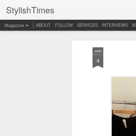
StylishTimes
Magazine
ABOUT
FOLLOW
SERVICES
INTERVIEWS
M
APR
4