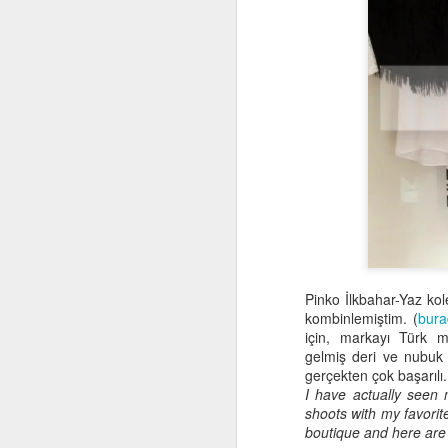
Pinko İlkbahar-Yaz kol
kombinlemiştim. (
bur
için, markayı Türk m
gelmiş deri ve nubuk c
gerçekten çok başarılı.
I have actually seen
shoots with my favori
boutique and here are