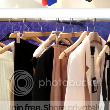
you save time of unpacking and repacking during your holidays or
rk trips. I tend to travel with a cabin size luggage for most of my
ummer trips and now I become stressed even when I accidentally put
 extra piece in my luggage and bring it back home unworn lol. Here
e my tips for traveling light, packing light and feeling light...
Sonbahar Makyajı
OV
11
Sonbahar bizlere kendini, düşen hava sıcaklığı ve turuncu
kahverengi bir doğa ile iyice belli etti. Bende hala Eylül başındaki
cek tatilimden kalan tatlı bir bronzluk mevcut. Bundan dolayı, kış
akyajımda sevdiğim beyaz ten kırmızı/bordo dudaklara geçmeden
ce, bronz ve doğal tonlarda makyajlarla bu mevsimin tadını
karıyorum. Siz de buna benzer bir makyaj yapmak isterseniz,
llandığım ürünlere mutlaka göz atın :)
Bougatsa - Selanik Böreği
EP
30