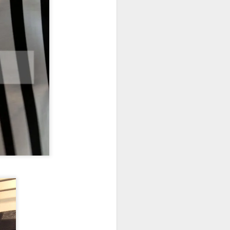
rden kaçıp deniz
k hazırlanmak
mkünse o kadar
en sevdiğim :)
rasında yazın ilk
duğum için
ş-ev temposunda
ullanmaya
için yazmıştım
)