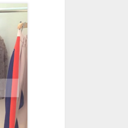
4 Fashion Trends You
SEP
4
Should Know about
Autumn
Summer is officially over but the
temperatures didn't entirely drop
yet. A transition from Summer to
Autumn shouldn't be only about
throwing on a leather jacket. Here
are the 4 trends that will help you
shape your Autumn style and be
stylish.