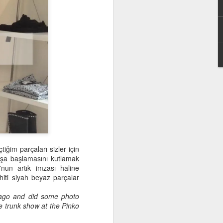
şarılı bir uzman. Ayrıca bazı
ere de çok hakim, o yüzden
nce ince araştırıp ancak
n. Sizlerden en çok gelen
lıca cevapladı. İyi okumalar
ğim parçaları sizler için
ışa başlamasını kutlamak
nun artık imzası haline
hiti siyah beyaz parçalar
 ago and did some photo
ve trunk show at the Pinko