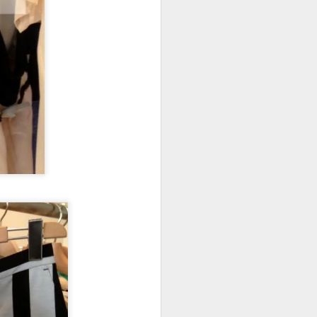
veling
from city life
ic travel
 the city and
uly. Last week
time traveling in
oyed it so much,
got used to
 new long
eded a holiday at
eekends at home
g off days.