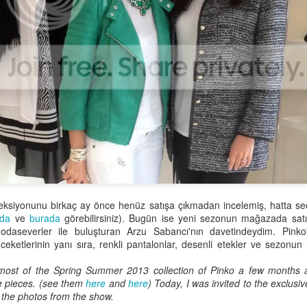
sorunlarını dahi düzeltebilen çok çok ba
ilaçlarını da kendi yapıyor yani içerikl
hastalarına uyguladığı yeni yöntemleri i
uygun bulursa kliniğine getiren bir insa
soruları kendisine yönelttim, o da detay
:)
eksiyonunu birkaç ay önce henüz satışa çıkmadan incelemiş, hatta seçti
ada
ve
burada
görebilirsiniz). Bugün ise yeni sezonun mağazada sat
odaseverler ile buluşturan Arzu Sabancı'nın davetindeydim. Pinko'
eketlerinin yanı sıra, renkli pantalonlar, desenli etekler ve sezonun 
 most of the Spring Summer 2013 collection of Pinko a few months
te pieces. (see them
here
and
here
) Today, I was invited to the exclusi
 the photos from the show.