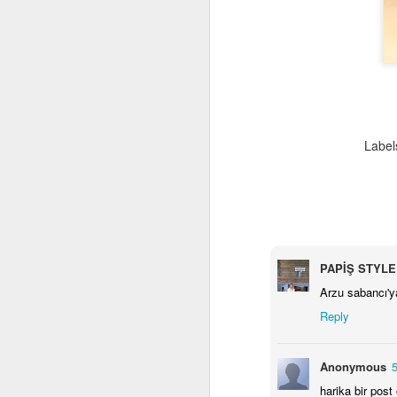
g
ya
da
ve
iç
Label
J
ab
PAPİŞ STYLE
wa
se
Arzu sabancı'y
co
Reply
mo
ha
n
Anonymous
5
a
harika bir post
ge