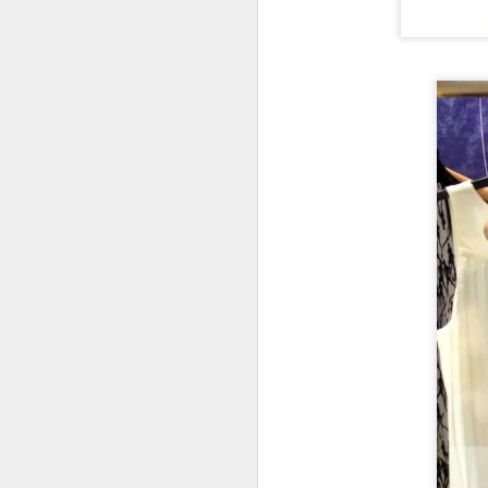
wo
s
an
ar
N
Gö
m
ön
çı
ku
S