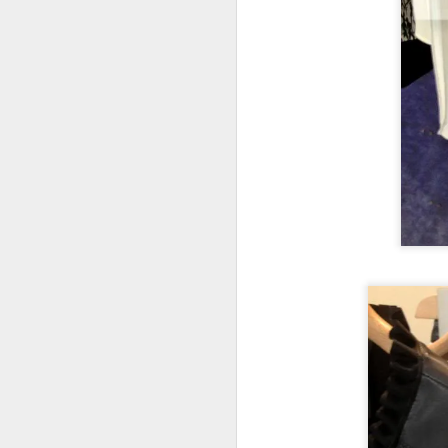
bu
de
ye
iç
so
in
bu
ve
A