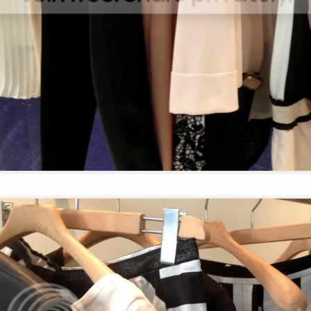
Benim gibi farklı tatlara düşkün, her gördüğünü tadıp evde
yapmadan duramayan biri için Bougatsa'yı yani Selanik Böreğini
 yaza kadar denememiş olmak gerçekten çok ilginç; Selanik'e gittiğim
 düşünülürse. Bu efsane lezzeti aslında Yunanistan'da kahvaltıda
mekmiş adet ancak bence yemek sonrası için de müthiş bir tatlı. İşin
ine baklava hamuru girince yaklaşık 20 tarif okudum izledim ve
nunda her zamanki gibi kendi tarifimi yazdım, yaptım ve sonuç
anılmaz başarılı oldu. Elbette bir sonraki bougatsam daha iyi olacak
ndan dolayı size verdiğim tarif, benim yaptığımın iyileştirilmiş
rsiyonu. Şimdiden afiyet olsun.
Weekends at Home
AUG
31
Weekends of summer, for me, had been about tra
somewhere close by to enjoy beach and time away 
in the past years. This summer however, due to my hect
schedule in the 1st half of the year, I felt like staying in
concentrating in my job in family business, as of end J
was a full week holiday in Turkey and then was the first 
whole August for me and I must say despite having enj
I also felt very exhausted… That's probably because I 
chilling at home during the weekends in August. Now a
weekend has arrived and it is the perfect timing as I ne
home after a holiday abroad :) If you also spend the w
Summer Makeup with Rihanna's Fenty
UG
lately, here are my tips for having fun during the relaxin