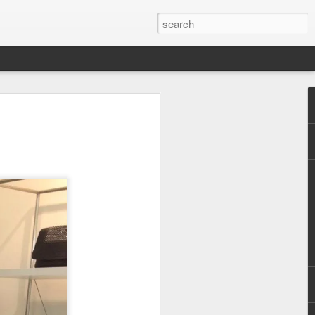
e Saraç ile soru
. Devamlı araştırma
ilemeyecek kadar gelişen ve
üketiciler için ise tüm
ilgi kirliliği eklenince
r gerçekten faydalı? gibi
yoruz. Ben sizlere gerek
am'daki paylaşımlarımdan
erçekten fayda gördüğüm
ildin ilk adımı derinlemesine
ildimi emanet ettiğim uzman
 her cilde ihtiyacı
n tedavi edemediği cilt