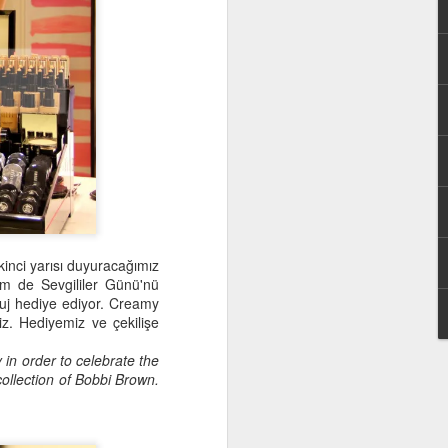
şarılı bir uzman. Ayrıca bazı
ere de çok hakim, o yüzden
nce ince araştırıp ancak
n. Sizlerden en çok gelen
lıca cevapladı. İyi okumalar
kinci yarısı duyuracağımız
em de Sevgililer Günü'nü
uj hediye ediyor. Creamy
z. Hediyemiz ve çekilişe
 in order to celebrate the
collection of Bobbi Brown.