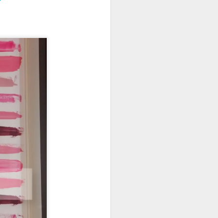
rden kaçıp deniz
k hazırlanmak
mkünse o kadar
en sevdiğim :)
rasında yazın ilk
duğum için
ş-ev temposunda
ullanmaya
için yazmıştım
)