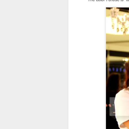
wo
s
an
ar
N
Gö
m
ön
çı
ku
S