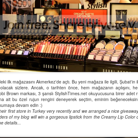
sorunlarını dahi düzeltebilen çok çok ba
ilaçlarını da kendi yapıyor yani içerikl
hastalarına uyguladığı yeni yöntemleri i
uygun bulursa kliniğine getiren bir insa
soruları kendisine yönelttim, o da detay
:)
ki ilk mağazasını Akmerkez'de açtı. Bu yeni mağaza ile ilgili, Şubat'in i
z olacak sizlere. Ancak, o tarihten önce, hem mağazanın açılışını, h
bi Brown markası, 3 şanslı StylishTimes.net okuyucusuna birer adet r
na ait bu özel rujun rengini deneyerek seçtim, eminim beğeneceksini
 okumaya devam edin :)
ir first store in Turkey very recently and we arranged a nice giveaway
ders of my blog will win a gorgeous lipstick from the Creamy Lip Color 
e details...