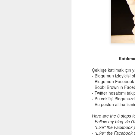
bu
de
ye
iç
so
in
bu
ve
Katılımı
Çekilişe katılmak için
- Blogumun izleyicisi o
- Blogumun Facebook 
- Bobbi Brown'ın Fac
- Twitter hesabımı tak
- Bu çekilişi Blogunu
- Bu postun altina ism
Here are the 6 steps t
- Follow my blog via Go
- "Like" the Facebook
A
-
"Like" the Facebook