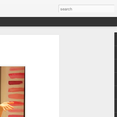
e Saraç ile soru
. Devamlı araştırma
ilemeyecek kadar gelişen ve
üketiciler için ise tüm
ilgi kirliliği eklenince
r gerçekten faydalı? gibi
yoruz. Ben sizlere gerek
am'daki paylaşımlarımdan
erçekten fayda gördüğüm
ildin ilk adımı derinlemesine
ildimi emanet ettiğim uzman
 her cilde ihtiyacı
n tedavi edemediği cilt