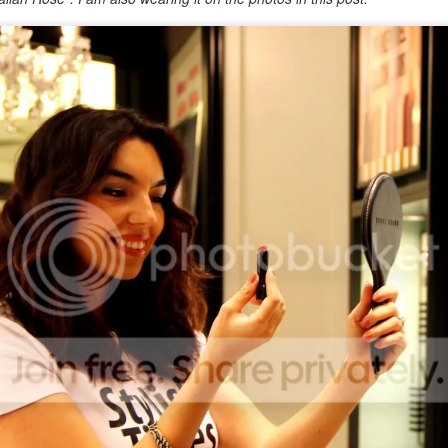
you save time of unpacking and repacking during your holidays or
rk trips. I tend to travel with a cabin size luggage for most of my
ummer trips and now I become stressed even when I accidentally put
 extra piece in my luggage and bring it back home unworn lol. Here
e my tips for traveling light, packing light and feeling light...
Sonbahar Makyajı
OV
11
Sonbahar bizlere kendini, düşen hava sıcaklığı ve turuncu
kahverengi bir doğa ile iyice belli etti. Bende hala Eylül başındaki
cek tatilimden kalan tatlı bir bronzluk mevcut. Bundan dolayı, kış
akyajımda sevdiğim beyaz ten kırmızı/bordo dudaklara geçmeden
ce, bronz ve doğal tonlarda makyajlarla bu mevsimin tadını
karıyorum. Siz de buna benzer bir makyaj yapmak isterseniz,
llandığım ürünlere mutlaka göz atın :)
Bougatsa - Selanik Böreği
EP
30