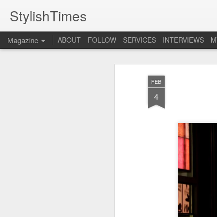
StylishTimes
Magazine
ABOUT
FOLLOW
SERVICES
INTERVIEWS
M
FEB
4