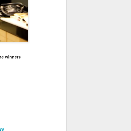
he winners
veling
from city life
ic travel
 the city and
uly. Last week
time traveling in
oyed it so much,
got used to
 new long
eded a holiday at
eekends at home
g off days.
iye