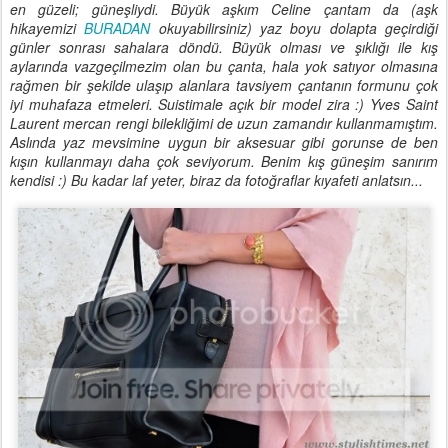
en güzeli; güneşliydi. Büyük aşkım Celine çantam da (aşk
hikayemizi
BURADAN
okuyabilirsiniz) yaz boyu dolapta geçirdiği
günler sonrası sahalara döndü. Büyük olması ve şıklığı ile kış
aylarında vazgeçilmezim olan bu çanta, hala yok satıyor olmasına
rağmen bir şekilde ulaşıp alanlara tavsiyem çantanın formunu çok
iyi muhafaza etmeleri. Suistimale açık bir model zira :) Yves Saint
Laurent mercan rengi bilekliğimi de uzun zamandır kullanmamıştım.
Aslında yaz mevsimine uygun bir aksesuar gibi gorunse de ben
kışın kullanmayı daha çok seviyorum. Benim kış güneşim sanırım
kendisi :) Bu kadar laf yeter, biraz da fotoğraflar kıyafeti anlatsın...