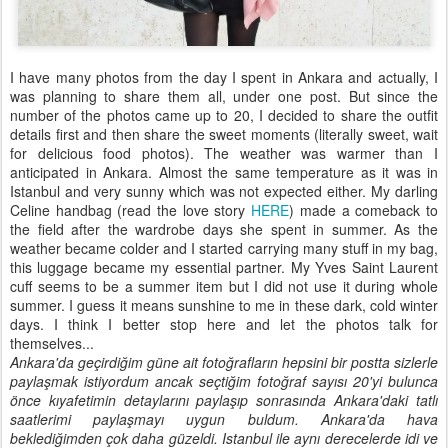
I have many photos from the day I spent in Ankara and actually, I
was planning to share them all, under one post. But since the
number of the photos came up to 20, I decided to share the outfit
details first and then share the sweet moments (literally sweet, wait
for delicious food photos). The weather was warmer than I
anticipated in Ankara. Almost the same temperature as it was in
Istanbul and very sunny which was not expected either. My darling
Celine handbag (read the love story
HERE
) made a comeback to
the field after the wardrobe days she spent in summer. As the
weather became colder and I started carrying many stuff in my bag,
this luggage became my essential partner. My Yves Saint Laurent
cuff seems to be a summer item but I did not use it during whole
summer. I guess it means sunshine to me in these dark, cold winter
days. I think I better stop here and let the photos talk for
themselves...
Ankara'da geçirdiğim güne ait fotoğrafların hepsini bir postta sizlerle
paylaşmak istiyordum ancak seçtiğim fotoğraf sayısı 20'yi bulunca
önce kıyafetimin detaylarını paylaşıp sonrasında Ankara'daki tatlı
saatlerimi paylaşmayı uygun buldum. Ankara'da hava
beklediğimden çok daha güzeldi. Istanbul ile aynı derecelerde idi ve