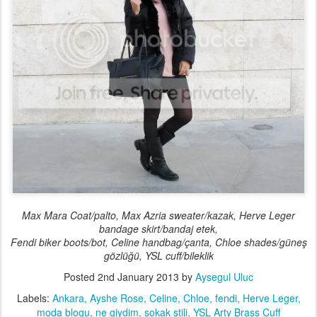
Max Mara Coat/palto, Max Azria sweater/kazak, Herve Leger
bandage skirt/bandaj etek,
Fendi biker boots/bot, Celine handbag/çanta, Chloe shades/güneş
gözlüğü, YSL cuff/bileklik
Posted
2nd January 2013
by
Aysegul Uluc
Labels:
Ankara
Ayshe Rose
Celine
Chloe
fendi
Herve Leger
moda blogu
ne giydim
sokak stili
YSL Arty Brass Cuff