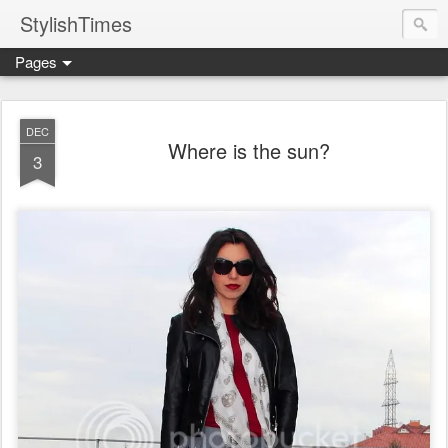
StylishTimes
Pages
DEC
Where is the sun?
3