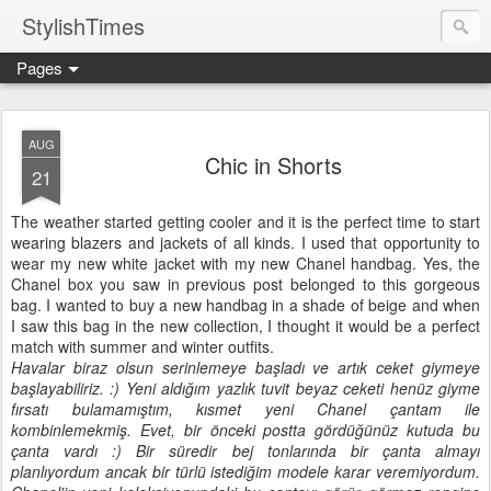
StylishTimes
Pages
AUG
Chic in Shorts
21
The weather started getting cooler and it is the perfect time to start
wearing blazers and jackets of all kinds. I used that opportunity to
wear my new white jacket with my new Chanel handbag. Yes, the
Chanel box you saw in previous post belonged to this gorgeous
bag. I wanted to buy a new handbag in a shade of beige and when
I saw this bag in the new collection, I thought it would be a perfect
match with summer and winter outfits.
Havalar biraz olsun serinlemeye başladı ve artık ceket giymeye
başlayabiliriz. :) Yeni aldığım yazlık tuvit beyaz ceketi henüz giyme
fırsatı bulamamıştım, kısmet yeni Chanel çantam ile
kombinlemekmiş. Evet, bir önceki postta gördüğünüz kutuda bu
çanta vardı :) Bir süredir bej tonlarında bir çanta almayı
planlıyordum ancak bir türlü istediğim modele karar veremiyordum.