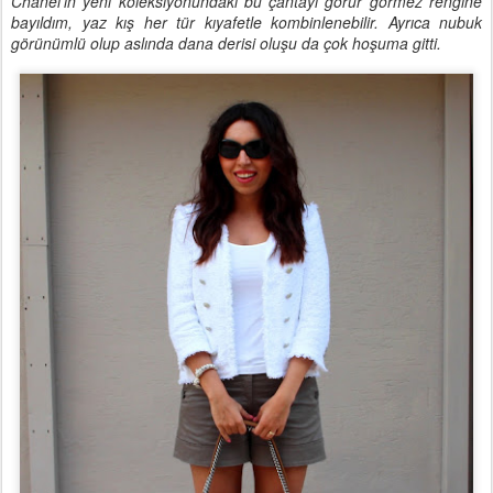
Chanel'in yeni koleksiyonundaki bu çantayı görür görmez rengine
bayıldım, yaz kış her tür kıyafetle kombinlenebilir. Ayrıca nubuk
görünümlü olup aslında dana derisi oluşu da çok hoşuma gitti.