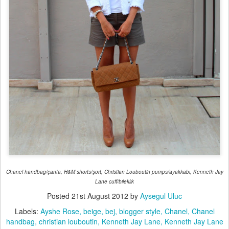
Chanel handbag/çanta, H&M shorts/şort, Christian Louboutin pumps/ayakkabı, Kenneth Jay
Lane cuff/bileklik
Posted
21st August 2012
by
Aysegul Uluc
Labels:
Ayshe Rose
beige
bej
blogger style
Chanel
Chanel
handbag
christian louboutin
Kenneth Jay Lane
Kenneth Jay Lane