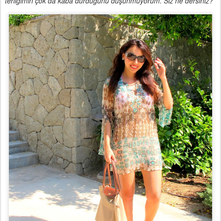
terliğimin çok da kaba durduğunu düşünmüyorum. Siz ne dersiniz?