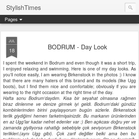
StylishTimes
Pages
JUL
BODRUM - Day Look
18
I spent the weekend in Bodrum and even though it was a short trip,
I enjoyed relaxing and swimming. Here is one of my day looks. As
you'll notice easily, I am wearing Birkenstock in the photos :) I know
that there are many haters of this brand and its models (like Ugg
boots), but I find them nice and comfortable; obviously if you are
wearing to the right occasion at the right time of the day.
Hafta sonu Bodrum'daydım. Kısa bir seyahat olmasına rağmen
biraz dinlenme ve denize girmek iyi geldi. Bodrum'daki gündüz
kombinlerimden birini paylaşıyorum bugün sizlerle. Birkenstock
terlik giydiğimi hemen farketmişsinizdir. Bu markanın ürünlerinden
en az Ugg'lar kadar nefret edenler var :) Ben açıkcası doğru yer ve
zamanda giyiliyorsa rahatlığı sebebiyle çok seviyorum Birkenstock
terlikleri.(aynı Ugg gibi). Çok zarif değiller belki ama ben bu