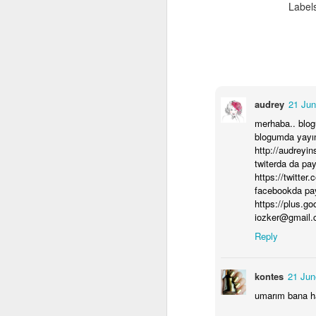
Label
bu
de
ye
iç
so
in
audrey
21 Jun
bu
ve
merhaba.. blog
blogumda yayın
http://audreyin
twiterda da pay
https://twitte
facebookda pa
https://plus.
iozker@gmail.
Reply
kontes
21 Jun
umarım bana ha
A