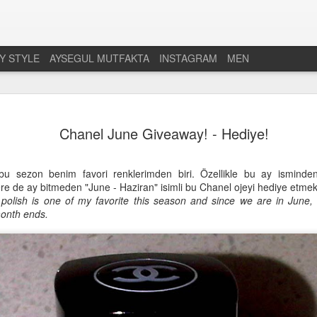
Y STYLE
AYSEGUL MUTFAKTA
INSTAGRAM
MEN
Cilt Bakımı: Emin
FEB
Chanel June Giveaway! - Hediye!
8
cevap
Cilt bakımı konusu tam bir derya deniz
u sezon benim favori renklerimden biri. Özellikle bu ay isminden 
gerektiren, asla her şeyi biliyorum den
lere de ay bitmeden "June - Haziran" isimli bu Chanel ojeyi hediye etmek
derinlikleri olan bir uzmanlık alanı. Biz t
polish is one of my favorite this season and since we are in June,
bunların üzerine bir de maruz kaldığımız b
onth ends.
cildimize ne yaptırmalıyız? Hangi ürünle
konularda bazen ne yapacağımızı şaşırı
buradaki yazılarımdan gerekse instagr
kendi günlük cilt bakımı rutinimi ve g
ürünleri paylaşıyorum. Ancak güzel bir c
temizleme ve bu konuda da, yıllardır c
Emine Saraç. Kendisi devamlı araştıran,
doğrultusunda işlem yapan ve çok kişini