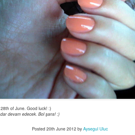
you save time of unpacking and repacking during your holidays or
rk trips. I tend to travel with a cabin size luggage for most of my
ummer trips and now I become stressed even when I accidentally put
 extra piece in my luggage and bring it back home unworn lol. Here
e my tips for traveling light, packing light and feeling light...
Sonbahar Makyajı
OV
11
Sonbahar bizlere kendini, düşen hava sıcaklığı ve turuncu
kahverengi bir doğa ile iyice belli etti. Bende hala Eylül başındaki
cek tatilimden kalan tatlı bir bronzluk mevcut. Bundan dolayı, kış
akyajımda sevdiğim beyaz ten kırmızı/bordo dudaklara geçmeden
ce, bronz ve doğal tonlarda makyajlarla bu mevsimin tadını
karıyorum. Siz de buna benzer bir makyaj yapmak isterseniz,
llandığım ürünlere mutlaka göz atın :)
28th of June. Good luck! :)
adar devam edecek. Bol şans! :)
Bougatsa - Selanik Böreği
EP
Posted
20th June 2012
by
Aysegul Uluc
30