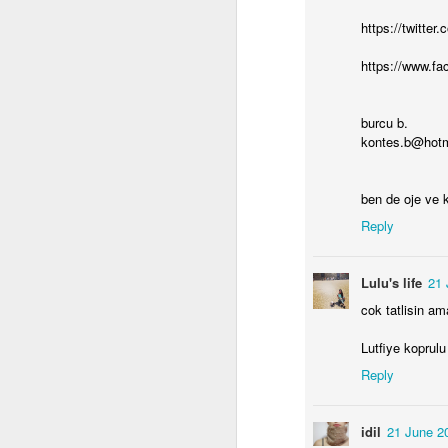
https://twitte
in
https://www.f
Es
Lo
et
burcu b.
yo
kontes.b@hot
di
ol
de
ben de oje ve k
ve
J
za
Reply
sa
ha
ke
s
Lulu's life
21 
tü
a
cok tatlisin a
k
Gü
Si
a
Lutfiye koprulu 
al
yü
Dü
Reply
gü
ya
idil
21 June 2
J