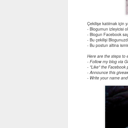
3 Foundations You
SEP
19
Should Try Right Now
The most important item in make-
Çekilişe katılmak için
up is definitely foundation yet it is
- Blogumun izleyicisi o
a very grey area for many. Usually
- Blogun Facebook sa
the consumers are influenced by
- Bu çekilişi Blogunu
packaging or the advice of the
- Bu postun altina ism
sales person. Always remember
that nobody knows your skin
S
Here are the steps to 
better than yourself. That's why
- Follow my blog via Go
you should make your own
- "Like" the Facebook
research and choose the best
ma
- Announce this givea
foundation type for your skin.
ka
- Write your name and 
Sales people are the best when it
sa
comes to choosing your shade. To
ka
make your life easier, I wrote
ga
about the 3 Foundations You
E 
Should Try Right Now so that you
k
will have the best options in your
hand and decide accordingly.
A