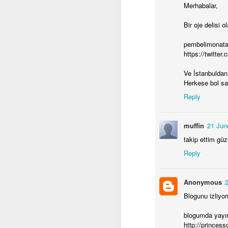
Merhabalar,
Bir oje delisi 
al
as
pembelimonata 
g
https://twitte
b
va
Ve İstanbuldan
ge
Herkese bol sa
dö
at
Reply
ka
J
al
an
muffin
21 Jun
2 
takip ettim güz
Be
Reply
to
re
a
Anonymous
ta
aç
Blogunu izliyo
Öz
fa
blogumda yayı
ac
http://princes
J