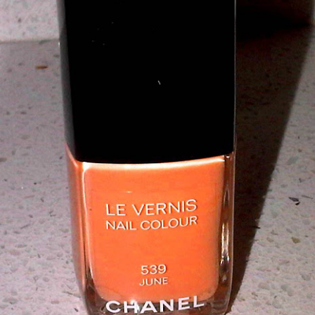
sorunlarını dahi düzeltebilen çok çok ba
ilaçlarını da kendi yapıyor yani içerikl
hastalarına uyguladığı yeni yöntemleri i
uygun bulursa kliniğine getiren bir insa
soruları kendisine yönelttim, o da detay
:)