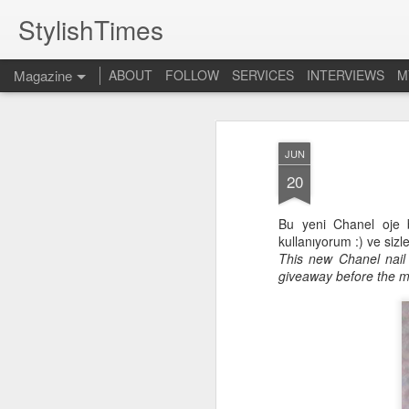
StylishTimes
Magazine
ABOUT
FOLLOW
SERVICES
INTERVIEWS
M
JUN
20
Bu yeni Chanel oje b
kullanıyorum :) ve siz
This new Chanel nail 
giveaway before the m