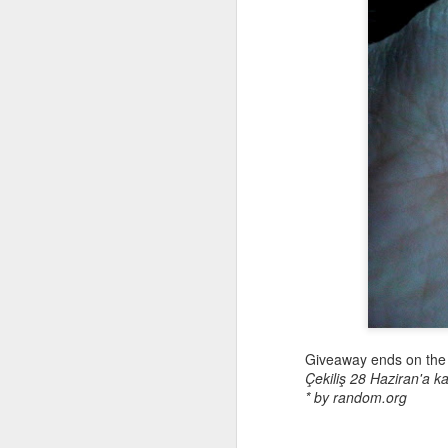
wo
s
an
ar
N
Gö
m
ön
çı
ku
Giveaway ends on the 
Çekiliş 28 Haziran'a k
* by random.org
S