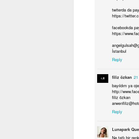
g
ya
twiterda da pay
https://twitter
da
ve
facebookda pa
iç
https://www.f
angelgulsah@g
İstanbul
Reply
J
filiz özkan
21
bayıldım ya oje
ab
http://www.fac
wa
filiz özkan
se
arwenfiliz@ho
co
Reply
mo
ha
n
Lunapark Qu
a
ge
Ne tatlı bir re