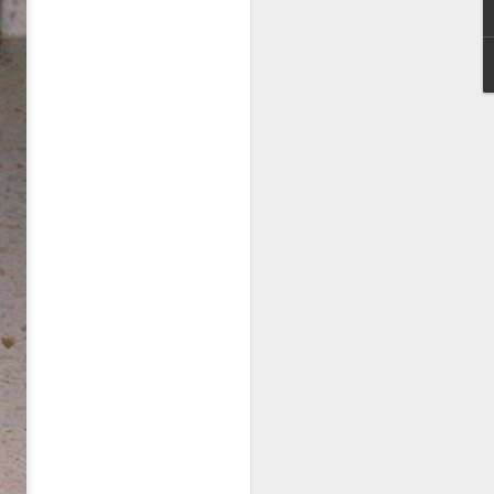
şarılı bir uzman. Ayrıca bazı
ere de çok hakim, o yüzden
nce ince araştırıp ancak
n. Sizlerden en çok gelen
lıca cevapladı. İyi okumalar