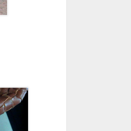
4 Fashion Trends You
SEP
4
Should Know about
Autumn
Summer is officially over but the
temperatures didn't entirely drop
yet. A transition from Summer to
Autumn shouldn't be only about
throwing on a leather jacket. Here
are the 4 trends that will help you
shape your Autumn style and be
stylish.