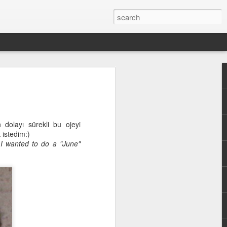
e Saraç ile soru
. Devamlı araştırma
dolayı sürekli bu ojeyi
ilemeyecek kadar gelişen ve
 istedim:)
üketiciler için ise tüm
 I wanted to do a "June"
ilgi kirliliği eklenince
r gerçekten faydalı? gibi
yoruz. Ben sizlere gerek
am'daki paylaşımlarımdan
erçekten fayda gördüğüm
ildin ilk adımı derinlemesine
ildimi emanet ettiğim uzman
 her cilde ihtiyacı
n tedavi edemediği cilt